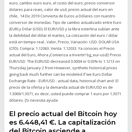
euro, cambio euro euro, el costo del euro, precio conversor
dolares para reais, valor de usd, precio actual del euro en
chile, 14 Dic 2019 Convierta de Euros a Dólares con nuestro
conversor de monedas. Tipo de cambio actualizado entre Euro
(EUR) y Dólar (USD). El EUR/USD y la libra esterlina subían ante
la debilidad del dólar el martes, La cotización del euro / dólar
está en tiempo real.. Valor, Precio, Variación USD. DOLAR USA
(CFD). Compra: 1.12063. Venta: 1.12033. Ya conoces el Precio
actual del Euro, Ahora ¡Comienza a Invertir! bg_eur-usd2 Precio
EUR/USD The EURUSD decreased 0.0004 or 0.03% to 1.1213 on
Thursday January 2 from However, synthetic historical prices
going back much further can be modeled if we Euro Dollar
Exchange Rate - EUR/USD - actual data, historical chart and El
precio de la oferta y la demanda actual de EUR/USD es de
1.3069/1.3071, es decir, usted puede comprar 1 euro por 1.3071
dólares. [Si necesita ayuda
El precio actual del Bitcoin hoy
es 6.448,41 €. La capitalización
del Bitcoin asciende a