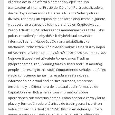
el precio actual de oferta o demanda y ejecutar una
transaccion al intante. Precio del Dólar en Perú actualizado al
día de Hoy. Conversor de Dólares a Nuevos Soles y otras
divisas. Tenemos un equipo de asesores dispuestos a guiarte
y asesorarte a travez de tus inversiones en Cryptodivisas.
Precio Actual: 50 USD Interesados mandenme twee1234567Při
pokusu o sdílení polohy došlo k chyběAktualizovatVíce
informacíSeznamNápovědaOchrana údajůStatistika
hledanostiPřidat stránku do hledání odkazuje na služby nejen
od Seznam.cz. Více o upoutávkách© 1996–2020 Seznam.cz, a.s.
Nejnovější tweety od uživatele Aprendamos Trading
(@AprendamosTrad). Sharing forex signals and just meeting
people interesting in this stuff. Compartiendo señales de forex
y solo conociendo gente interesada en estas cosas.
Información de actualidad política, sucesos, empresas,
terrorismo y la última hora de la actualidad informativa de
CapitalBolsa en Bolsamania.com Información sobre
operaciones con materias primas. Cómo operar a corto y largo
plazo, y formación sobre técnicas de trading para invertir en
bolsa Cotización actual (BTC/USD) Bitcoin en dólares, Euros y
Pesos Mexicanos . Precio BTC/USD, BTC/EURO. Gráficos de